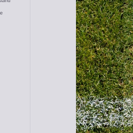
stand
.
ne